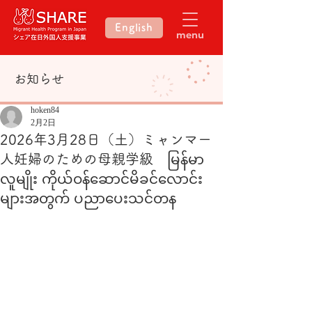
English
menu
​お知らせ
hoken84
2月2日
2026年3月28日（土）ミャンマー
人妊婦のための母親学級 မြန်မာ
လူမျိုး ကိုယ်ဝန်ဆောင်မိခင်လောင်း
များအတွက် ပညာပေးသင်တန