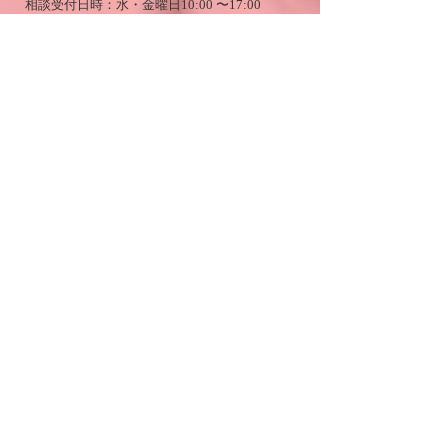
相談受付日時：水・金曜日10:00 〜17:00
（祝日・年末年始を除く）
※代表電話での相談は受け付けておりません。
PAGETOP​
​団体サイトはこちら
(認定)特定非営利活動法人シェア＝国際保健協力
市民の会
NPO SHARE (Services for the Health in Asian ＆
African Regions)
東京都台東区東上野1-20-6 丸幸ビル5F
Maruko bldg. 5F, 1-20-6, Higashi-Ueno, Taito-ku,
Tokyo,
110-0015
JAPAN
サイトマップ
プライバシーポリシー